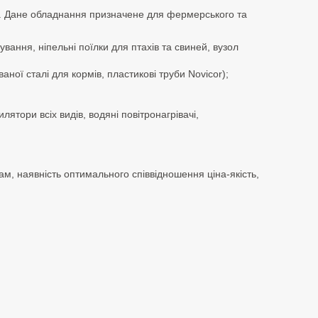
ій. Дане обладнання призначене для фермерського та
ування, ніпельні поїлки для птахів та свиней, вузол
ної сталі для кормів, пластикові труби Novicor);
ятори всіх видів, водяні повітронагрівачі,
ам, наявність оптимального співвідношення ціна-якість,