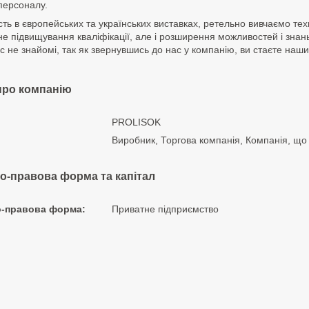
персоналу.
ть в європейських та українських виставках, ретельно вивчаємо техн
е підвищування кваліфікації, але і розширення можливостей і знань
с не знайомі, так як звернувшись до нас у компанію, ви стаєте наш
про компанію
PROLISOK
Виробник, Торгова компанія, Компанія, що
но-правова форма та капітал
о-правова форма:
Приватне підприємство