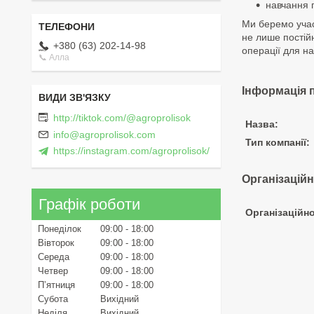
навчання 
Ми беремо учас
не лише постійн
+380 (63) 202-14-98
операції для на
📞 Алла
Інформація 
http://tiktok.com/@agroprolisok
Назва:
info@agroprolisok.com
Тип компанії:
https://instagram.com/agroprolisok/
Організацій
Графік роботи
Організаційн
Понеділок
09:00
18:00
Вівторок
09:00
18:00
Середа
09:00
18:00
Четвер
09:00
18:00
Пʼятниця
09:00
18:00
Субота
Вихідний
Неділя
Вихідний