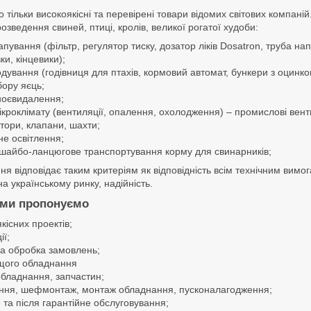
 тільки високоякісні та перевірені товари відомих світових компан
зведення свиней, птиці, кролів, великої рогатої худоби:
пування (фільтр, регулятор тиску, дозатор ліків Dosatron, труба нап
ки, кінцевики);
дування (годівниця для птахів, кормовий автомат, бункери з оцинкова
бору яєць;
ноєвидалення;
кроклімату (вентиляції, опалення, охолодження) – промислові вентил
тори, клапани, шахти;
не освітлення;
 шайбо-ланцюгове транспортування корму для свинарників;
 відповідає таким критеріям як відповідність всім технічним вимог
а українському ринку, надійність.
 ми пропонуємо
кісних проектів;
ії;
а обробка замовлень;
ащого обладнання
обладнання, запчастин;
ння, шефмонтаж, монтаж обладнання, пусконалагодження;
 та після гарантійне обслуговування;