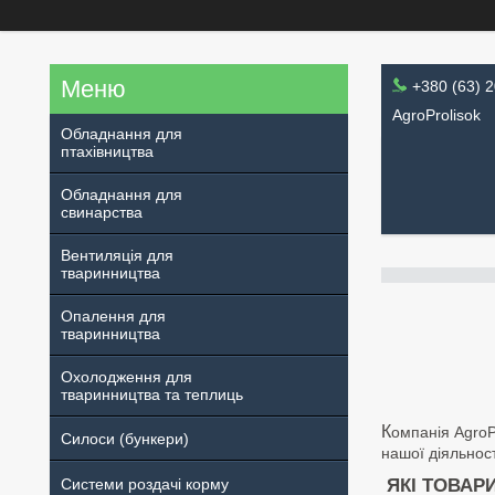
+380 (63) 
AgroProlisok
Обладнання для
птахівництва
Обладнання для
свинарства
Вентиляція для
тваринництва
Опалення для
тваринництва
Охолодження для
тваринництва та теплиць
К
омпанія AgroP
Силоси (бункери)
нашої діяльност
Системи роздачі корму
ЯКІ ТОВАР