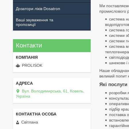
Ми поставляємо
Дозатори ліків Dosatron
промислового ро
система на
Ваші зауваження та
пропозиції
водопідготов
система го
системи з
системи г
Контакти
система мі
теплогенера
світлодіод
шнекове і
PROLISOK
Наше обладнання
великий попит н
Які послуги
Вул. Володимирська, 61, Ковель,
розробки я
Україна
консультац
оперативн
підбір кр
поставка 
встановле
Світлана
гарантійне