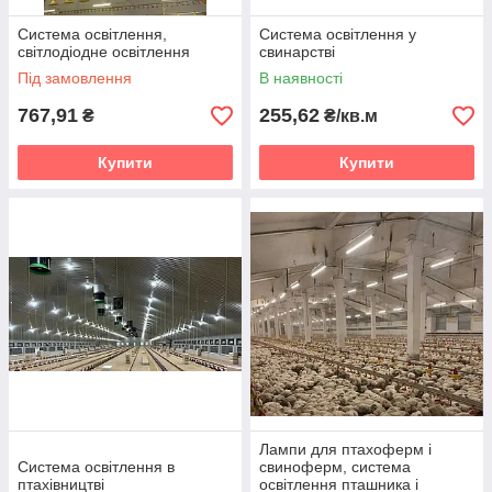
Система освітлення,
Система освітлення у
світлодіодне освітлення
свинарстві
Під замовлення
В наявності
767,91
255,62
₴
₴/кв.м
Купити
Купити
Лампи для птахоферм і
Система освітлення в
свиноферм, система
птахівництві
освітлення пташника і