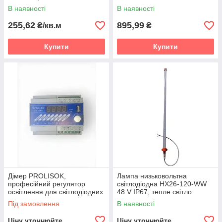
свинарника, світлодіодне
В наявності
В наявності
освітлення
255,62
895,99
₴/кв.м
₴
Купити
Купити
Дімер PROLISOK,
Лампа низьковольтна
професійний регулятор
світлодіодна HX26-120-WW
освітлення для світлодіодних
48 V IP67, тепле світло
і лампових систем
Під замовлення
В наявності
Ціну уточнюйте
Ціну уточнюйте