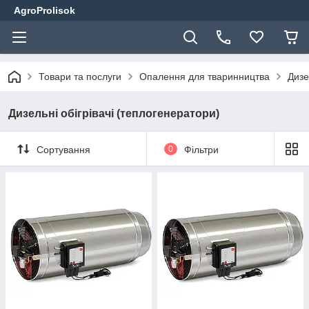
AgroProlisok
Товари та послуги
Опалення для тваринництва
Дизе
Дизельні обігрівачі (теплогенератори)
Сортування
0
Фільтри