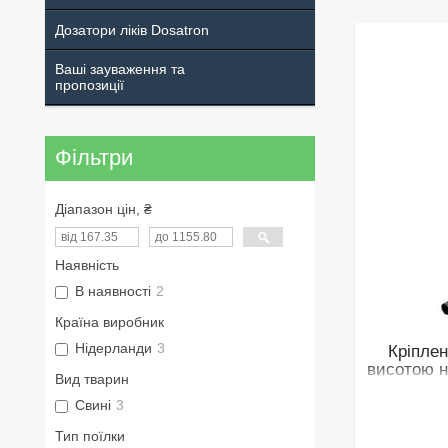
Дозатори ліків Dosatron
Ваші зауваження та
пропозиції
Фільтри
Діапазон цін, ₴
Наявність
В наявності
2
Країна виробник
Нідерланди
3
Кріпле
висотою н
Вид тварин
Свині
3
Тип поїлки