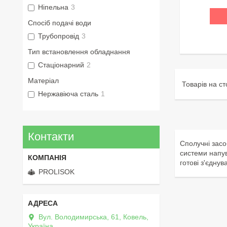
Ніпельна
3
Спосіб подачі води
Трубопровід
3
Тип встановлення обладнання
Стаціонарний
2
Матеріал
Нержавіюча сталь
1
Контакти
Сполучні засо
системи напув
готові з'єдну
PROLISOK
Вул. Володимирська, 61, Ковель,
Україна