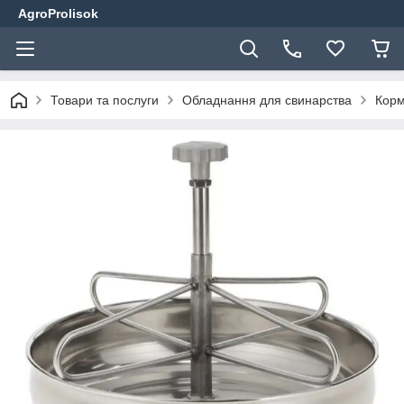
AgroProlisok
Товари та послуги
Обладнання для свинарства
Корм