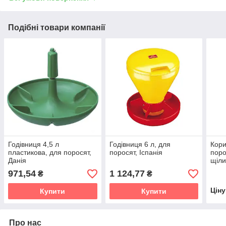
Подібні товари компанії
Годівниця 4,5 л
Годівниця 6 л, для
Кори
пластикова, для поросят,
поросят, Іспанія
поро
Данія
щіли
нерж
971,54
1 124,77
₴
₴
Цін
Купити
Купити
Про нас