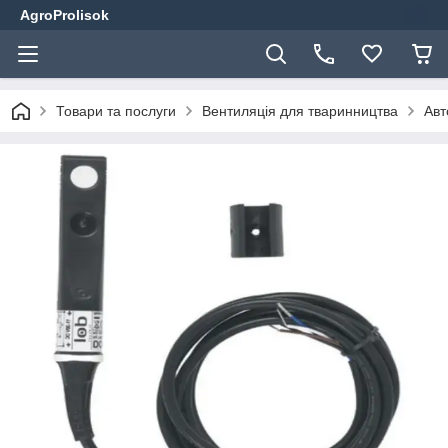
AgroProlisok
Товари та послуги
Вентиляція для тваринництва
Авт