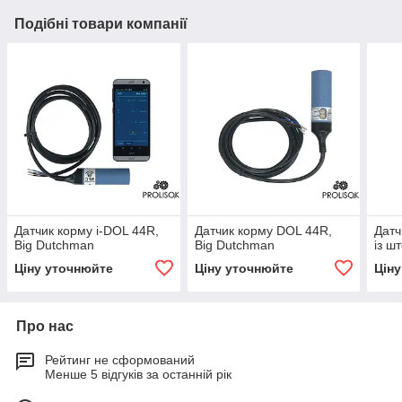
Подібні товари компанії
Датчик корму i-DOL 44R,
Датчик корму DOL 44R,
Датч
Big Dutchman
Big Dutchman
із ш
Ціну уточнюйте
Ціну уточнюйте
Цін
Про нас
Рейтинг не сформований
Менше 5 відгуків за останній рік