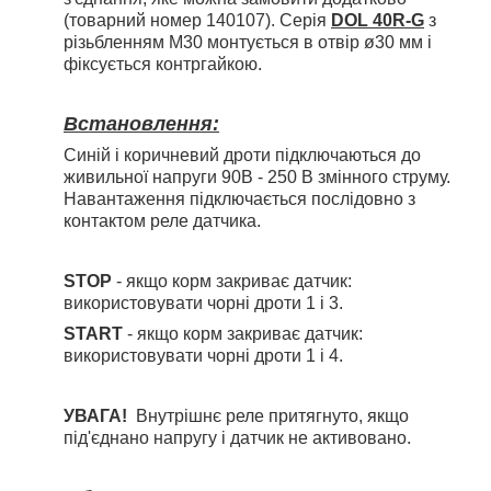
(товарний номер 140107). Серія
DOL 40R-G
з
різьбленням M30 монтується в отвір ø30 мм і
фіксується контргайкою.
Встановлення:
Синій і коричневий дроти підключаються до
живильної напруги 90В - 250 В змінного струму.
Навантаження підключається послідовно з
контактом реле датчика.
STOP
- якщо корм закриває датчик:
використовувати чорні дроти 1 і 3.
START
- якщо корм закриває датчик:
використовувати чорні дроти 1 і 4.
УВАГА!
Внутрішнє реле притягнуто, якщо
під'єднано напругу і датчик не активовано.