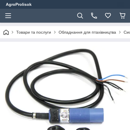
AgroProlisok
Товари та послуги
Обладнання для птахівництва
Сис