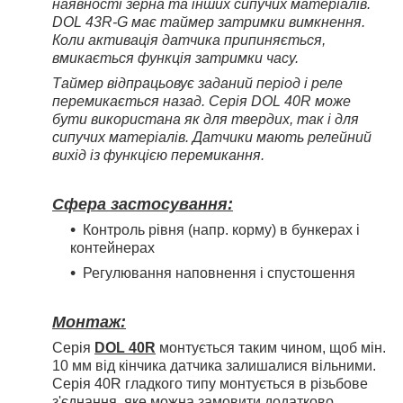
наявності зерна та інших сипучих матеріалів.
DOL 43R-G має таймер затримки вимкнення.
Коли активація датчика припиняється,
вмикається функція затримки часу.
Таймер відпрацьовує заданий період і реле
перемикається назад. Серія DOL 40R може
бути використана як для твердих, так і для
сипучих матеріалів. Датчики мають релейний
вихід із функцією перемикання.
Сфера застосування:
Контроль рівня (напр. корму) в бункерах і
контейнерах
Регулювання наповнення і спустошення
Монтаж:
Серія
DOL 40R
монтується таким чином, щоб мін.
10 мм від кінчика датчика залишалися вільними.
Серія 40R гладкого типу монтується в різьбове
з'єднання, яке можна замовити додатково