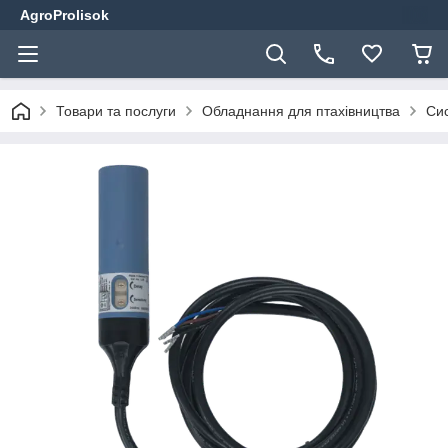
AgroProlisok
Товари та послуги
Обладнання для птахівництва
Сис