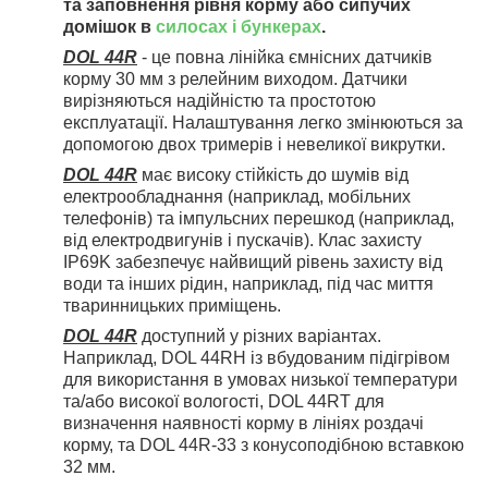
та заповнення рівня корму або сипучих
домішок в
силосах і бункерах
.
DOL 44R
- це повна лінійка ємнісних датчиків
корму 30 мм з релейним виходом. Датчики
вирізняються надійністю та простотою
експлуатації. Налаштування легко змінюються за
допомогою двох тримерів і невеликої викрутки.
DOL 44R
має високу стійкість до шумів від
електрообладнання (наприклад, мобільних
телефонів) та імпульсних перешкод (наприклад,
від електродвигунів і пускачів). Клас захисту
IP69K забезпечує найвищий рівень захисту від
води та інших рідин, наприклад, під час миття
тваринницьких приміщень.
DOL 44R
доступний у різних варіантах.
Наприклад, DOL 44RH із вбудованим підігрівом
для використання в умовах низької температури
та/або високої вологості, DOL 44RT для
визначення наявності корму в лініях роздачі
корму, та DOL 44R-33 з конусоподібною вставкою
32 мм.