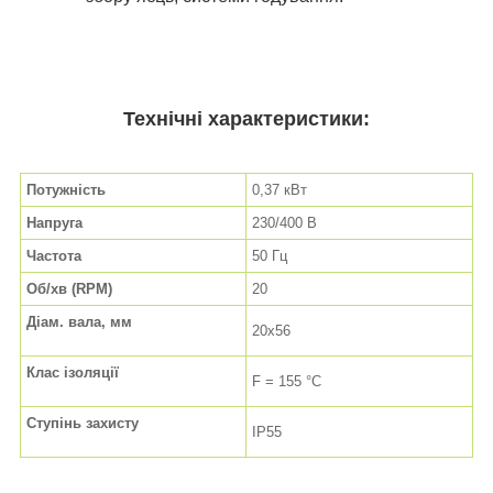
Технічні характеристики:
Потужність
0,37 кВт
Напруга
230/400 В
Частота
50 Гц
Об/хв (RPM)
20
Діам. вала, мм
20x56
Клас ізоляції
F = 155 °C
Ступінь захисту
IP55