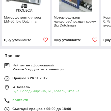
Мотор до вентилятора
Мотор-редуктор
Комп
EM-50, Big Dutchman
ланцюгової роздачі корму
0,75
Big Dutchman
вузо
Ø 7
Ціну уточнюйте
Ціну уточнюйте
Цін
Про нас
Рейтинг не сформований
Менше 5 відгуків за останній рік
Працює з 26.11.2012
м. Ковель
Вул. Володимирська, 61, Ковель, Україна
Контакти
Сьогодні працює з 09:00 до 18:00