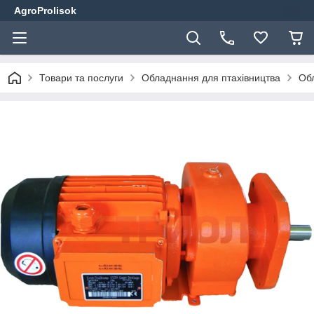
AgroProlisok
Товари та послуги
Обладнання для птахівництва
Обл