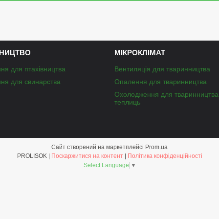
НИЦТВО
МІКРОКЛІМАТ
ня для птахівництва
Вентиляція для тваринництва
ня для свинарства
Опалення для тваринництва
Охолодження для тваринництва
теплиць
Сайт створений на маркетплейсі
Prom.ua
PROLISOK |
Поскаржитися на контент
|
Політика конфіденційності
Select Language
▼