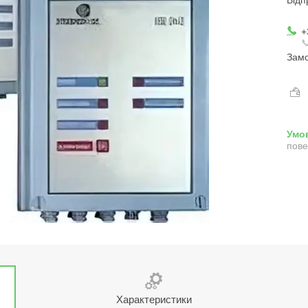
+

Замо
пове
Характеристики