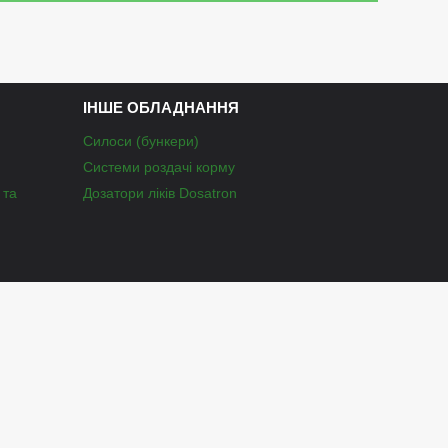
ІНШЕ ОБЛАДНАННЯ
Силоси (бункери)
Системи роздачі корму
 та
Дозатори ліків Dosatron