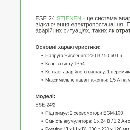
ESE 24
STIENEN
- це система ава
відключення електропостачання. П
аварійних ситуаціях, таких як втр
Основні характеристики:
Напруга живлення: 230 В / 50-60 Гц
Клас захисту: IP54
Контакт аварійного сигналу: 1 переми
Максимальне навантаження: 1,5 А на 
Моделі:
ESE-24/2
Підтримує: 2 сервомотори EGM-100
Ємність акумулятора: 1 x 24 В / 1,2 А-г
Розміри (Д x Ш x В): 280 x 220 x 120 мм