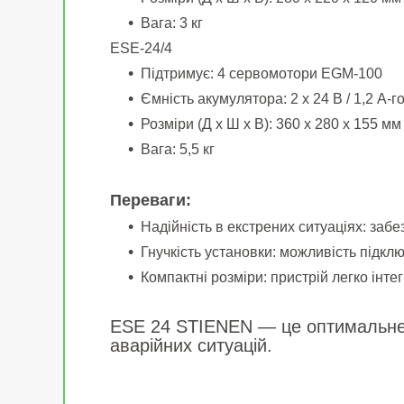
Вага: 3 кг
ESE-24/4
Підтримує: 4 сервомотори EGM-100
Ємність акумулятора: 2 x 24 В / 1,2 А-г
Розміри (Д x Ш x В): 360 x 280 x 155 мм
Вага: 5,5 кг
Переваги:
Надійність в екстрених ситуаціях: заб
Гнучкість установки: можливість підкл
Компактні розміри: пристрій легко інте
ESE 24 STIENEN — це оптимальне р
аварійних ситуацій.