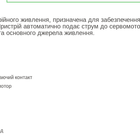
рійного живлення, призначена для забезпечення
ристрій автоматично подає струм до сервомотор
ата основного джерела живлення.
каючий контакт
мотор
од