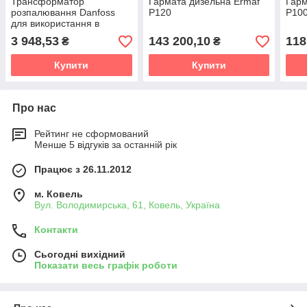
Трансформатор
Гармата дизельна Ermaf
Гарм
розпалювання Danfoss
P120
P10
для використання в
обладнанні Ermaf, Jet
3 948,53
143 200,10
118
₴
₴
Master і Big Dutchman
Купити
Купити
Про нас
Рейтинг не сформований
Менше 5 відгуків за останній рік
Працює з 26.11.2012
м. Ковель
Вул. Володимирська, 61, Ковель, Україна
Контакти
Сьогодні вихідний
Показати весь графік роботи