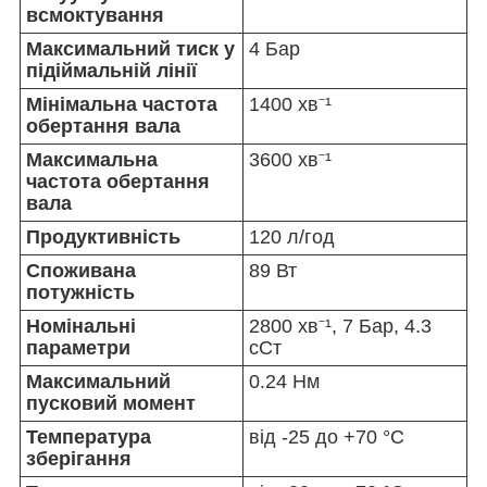
всмоктування
Максимальний тиск у
4 Бар
підіймальній лінії
Мінімальна частота
1400 хв⁻¹
обертання вала
Максимальна
3600 хв⁻¹
частота обертання
вала
Продуктивність
120 л/год
Споживана
89 Вт
потужність
Номінальні
2800 хв⁻¹, 7 Бар, 4.3
параметри
сСт
Максимальний
0.24 Нм
пусковий момент
Температура
від -25 до +70 °C
зберігання