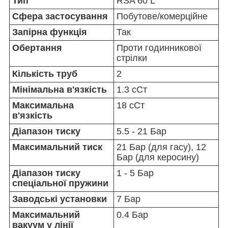
Тип
RSA 60 L
Сфера застосування
Побутове/комерційне
Запірна функція
Так
Обертання
Проти годинникової
стрілки
Кількість труб
2
Мінімальна в'язкість
1.3 сСт
Максимальна
18 сСт
в'язкість
Діапазон тиску
5.5 - 21 Бар
Максимальний тиск
21 Бар (для гасу), 12
Бар (для керосину)
Діапазон тиску
1 - 5 Бар
спеціальної пружини
Заводські установки
7 Бар
Максимальний
0.4 Бар
вакуум у лінії