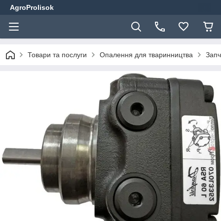
AgroProlisok
Товари та послуги
Опалення для тваринництва
Запч