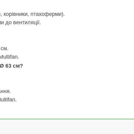
 корівники, птахоферми).
и до вентиляції.
 см.
ultifan.
 Ø 63 см?
ання.
ltifan.