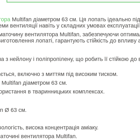
тора
Multifan діаметром 63 см. Ця лопать ідеально пі
еми вентиляції навіть у складних умовах експлуатації
аточину вентилятора Multifan, забезпечуючи оптима
иготовлення лопаті, гарантують стійкість до впливу 
а з нейлону і поліпропілену, що робить її стійкою до 
ється, включно з миттям під високим тиском.
 Multifan діаметром 63 см.
користання в тваринницьких комплексах.
an Ø 63 см.
вологість, висока концентрація аміаку.
аточині вентилятора Multifan.