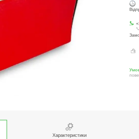
Відп
+

Замо
пове
Характеристики