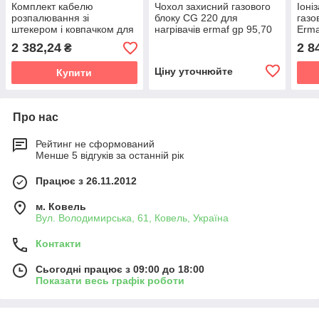
Комплект кабелю
Чохол захисний газового
Іоні
розпалювання зі
блоку CG 220 для
газо
штекером і ковпачком для
нагрівачів ermaf gp 95,70
Erma
газових теплогенераторах
2 382,24
2 8
₴
ERMAF серій GP40 і
GP120
Ціну уточнюйте
Купити
Про нас
Рейтинг не сформований
Менше 5 відгуків за останній рік
Працює з 26.11.2012
м. Ковель
Вул. Володимирська, 61, Ковель, Україна
Контакти
Сьогодні працює з 09:00 до 18:00
Показати весь графік роботи