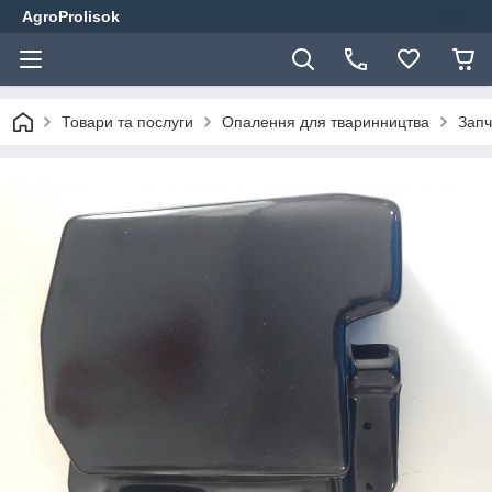
AgroProlisok
Товари та послуги
Опалення для тваринництва
Запч