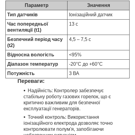
Параметр
Значення
Тип датчиків
Іонізаційний датчик
Час попередньої
13 с
вентиляції (t1)
Безпечний період часу
4,5 – 7,5 с
(t2)
Відносна вологість
<95%
Діапазон температур
-20°C до +60°C
Потужність
3 ВА
Переваги:
Надійність: Контролер забезпечує
стабільну роботу газових горелок, що є
критично важливим для безпечної
експлуатації генераторів.
Точний контроль: Використання
іонізаційного електрода дозволяє точно
контролювати полум'я, запобігаючи