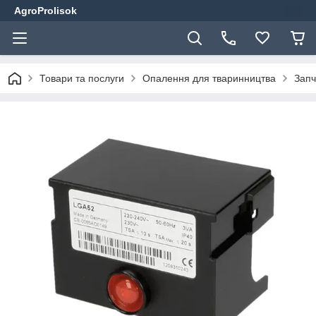
AgroProlisok
Товари та послуги
Опалення для тваринництва
Запч