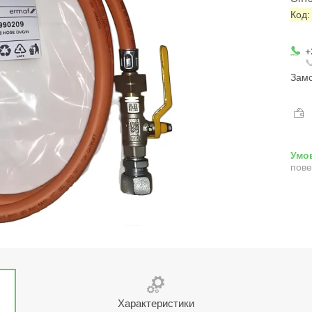
Код
+

Замо
пове
Характеристики