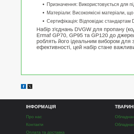
Призначення: Використовується для пі
Матеріали: Високоякісні матеріали, що
Сертифікація: Відповідає стандартам 
Набір з'єднань DVGW для пропану (ко
Ermaf GP70, GP95 та GP120 до джерела
роблять його ідеальним вибором для з
ефективності, цей набір стане важли
ІНФОРМАЦІЯ
ТВАРИН
Про нас
Обладнан
Контакти
Обладнан
Оплата та доставка