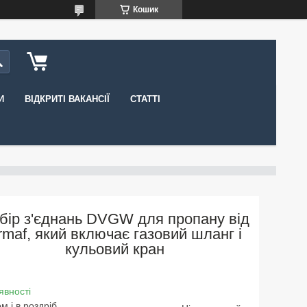
Кошик
И
ВІДКРИТІ ВАКАНСІЇ
СТАТТІ
бір з'єднань DVGW для пропану від
rmaf, який включає газовий шланг і
кульовий кран
явності
м і в роздріб