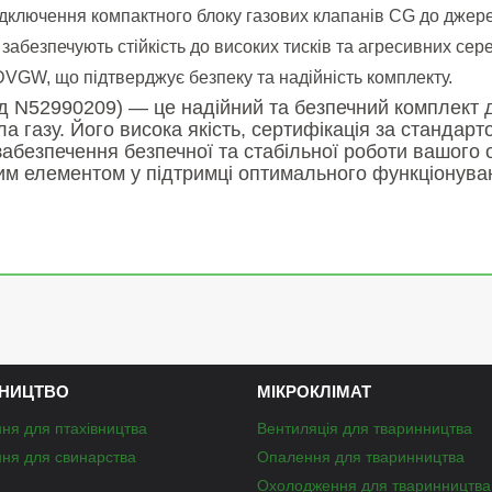
дключення компактного блоку газових клапанів CG до джере
 забезпечують стійкість до високих тисків та агресивних се
DVGW, що підтверджує безпеку та надійність комплекту.
д N52990209) — це надійний та безпечний комплект 
 газу. Його висока якість, сертифікація за стандарт
абезпечення безпечної та стабільної роботи вашого о
вим елементом у підтримці оптимального функціонув
НИЦТВО
МІКРОКЛІМАТ
ня для птахівництва
Вентиляція для тваринництва
ня для свинарства
Опалення для тваринництва
Охолодження для тваринництва