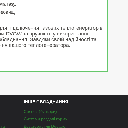
ла газу.
редовищ.
для підключення газових теплогенераторів
ом DVGW та зручність у використанні
бладнання. Завдяки своїй надійності та
ання вашого теплогенератора.
ІНШЕ ОБЛАДНАННЯ
Силоси (бункери)
Системи роздачі корму
 та
Дозатори ліків Dosatron