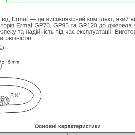
від Ermaf — це високоякісний комплект, який в
торів Ermaf GP70, GP95 та GP120 до джерела г
еку та надійність під час експлуатації. Вигото
вговічністю.
Основні характеристики