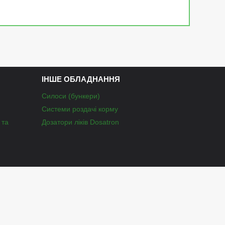
ІНШЕ ОБЛАДНАННЯ
Силоси (бункери)
Системи роздачі корму
 та
Дозатори ліків Dosatron