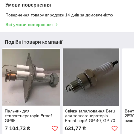
Умови повернення
Повернення товару впродовж 14 днів за домовленістю
Всі умови повернення
Подібні товари компанії
Пальник для
Свічка запалювання Beru
Вен
теплогенераторів Ermaf
для теплогенераторів
2E30
GP95
Ermaf серій GP 40, GP 70
вико
та RGA 100
тепл
7 104,73
631,77
₴
₴
GP7