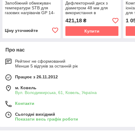
Запобіжний обмежувач
Дефлекторний диск з
Комп
температури STB для
діаметром 48 мм для
іоні
газових нагрівачів GP 14-
використання в
для 
GP 120 ACU
обігрівачах моделей
Erma
421,18
1 0
₴
GP95, GP120 і RGA100,
GP7
Ermaf
Ціну уточнюйте
Купити
Про нас
Рейтинг не сформований
Менше 5 відгуків за останній рік
Працює з 26.11.2012
м. Ковель
Вул. Володимирська, 61, Ковель, Україна
Контакти
Сьогодні вихідний
Показати весь графік роботи