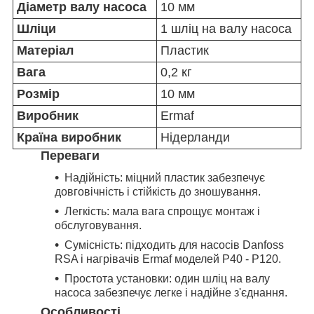
Діаметр валу насоса
10 мм
Шліци
1 шліц на валу насоса
Матеріал
Пластик
Вага
0,2 кг
Розмір
10 мм
Виробник
Ermaf
Країна виробник
Нідерланди
Переваги
Надійність: міцний пластик забезпечує
довговічність і стійкість до зношування.
Легкість: мала вага спрощує монтаж і
обслуговування.
Сумісність: підходить для насосів Danfoss
RSA і нагрівачів Ermaf моделей P40 - P120.
Простота установки: один шліц на валу
насоса забезпечує легке і надійне з'єднання.
Особливості