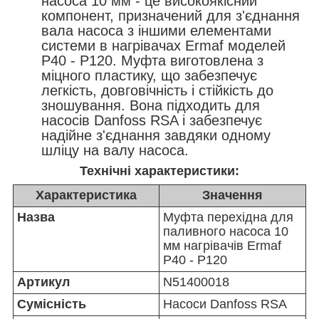
насоса 10 мм - це високоякісний
компонент, призначений для з'єднання
вала насоса з іншими елементами
системи в нагрівачах Ermaf моделей
P40 - P120. Муфта виготовлена з
міцного пластику, що забезпечує
легкість, довговічність і стійкість до
зношування. Вона підходить для
насосів Danfoss RSA і забезпечує
надійне з'єднання завдяки одному
шліцу на валу насоса.
Технічні характеристики:
Характеристика
Значення
Назва
Муфта перехідна для
паливного насоса 10
мм нагрівачів Ermaf
P40 - P120
Артикул
N51400018
Сумісність
Насоси Danfoss RSA