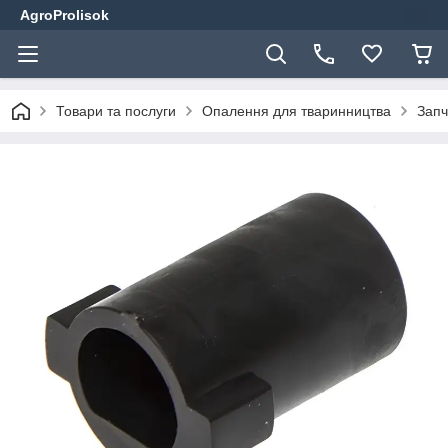
AgroProlisok
Товари та послуги
Опалення для тваринництва
Запч