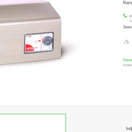
Відп
+

Замо
пове
Ін