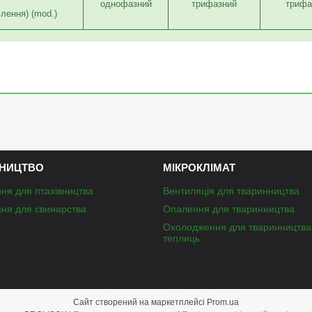
однофазний
трифазний
трифа
лення) (mod.)
НИЦТВО
МІКРОКЛІМАТ
ня для птахівництва
Вентиляція для тваринництва
ня для свинарства
Опалення для тваринництва
Охолодження для тваринництва
теплиць
Сайт створений на маркетплейсі
Prom.ua