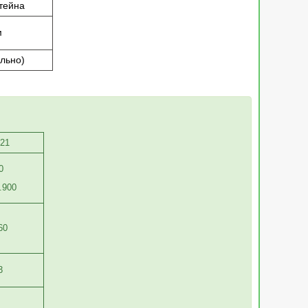
тейна
м
льно)
/21
0
2.900
60
3