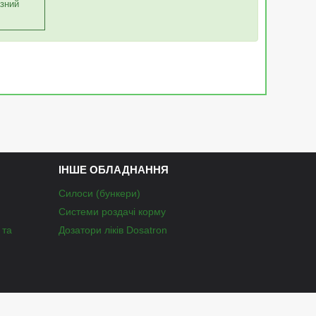
зний
ІНШЕ ОБЛАДНАННЯ
Силоси (бункери)
Системи роздачі корму
 та
Дозатори ліків Dosatron