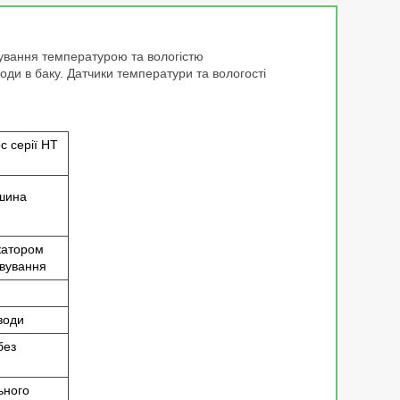
рування температурою та вологістю
 в баку. Датчики температури та вологості
 серії HT
ашина
икатором
вування
води
без
ьного