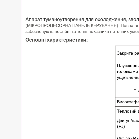
Апарат туманоутворення для охолодження, зво
(МІКРОПРОЦЕСОРНА ПАНЕЛЬ КЕРУВАННЯ). Повна автомат
забезпечують постійні та точні показники поточних умо
Основні характеристики:
Закрита ра
Плунжерни
головками
ущільненн
Високоефе
Тепловий 
Двигун/на
(FJ)
(ACDS) Ро