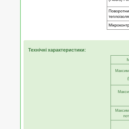
Поворотний
теплоізол
Мікроконтр
Технічні характеристики:
M
Максима
(
Макси
Максим
пот