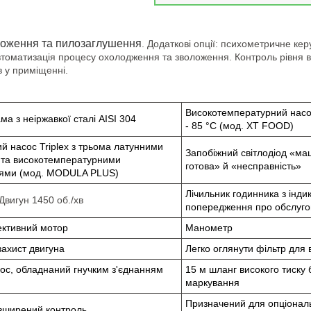
ложення та пилозаглушення
. Додаткові опції: психометричне ке
изація процесу охолодження та зволоження. Контроль рівня води
в у приміщенні.
Високотемпературний насос
ма з неіржавкої сталі AISI 304
- 85 °C (мод. XT FOOD)
й насос Triplex з трьома латунними
Запобіжний світлодіод «м
 та високотемпературними
готова» й «несправність»
ями (мод. MODULA PLUS)
Лічильник годинника з інд
Двигун 1450 об./хв
попередження про обслуго
ктивний мотор
Манометр
захист двигуна
Легко оглянути фільтр для 
сос, обладнаний гнучким з'єднанням
15 м шланг високого тиску 
маркування
Призначений для опціонал
зширений контроль