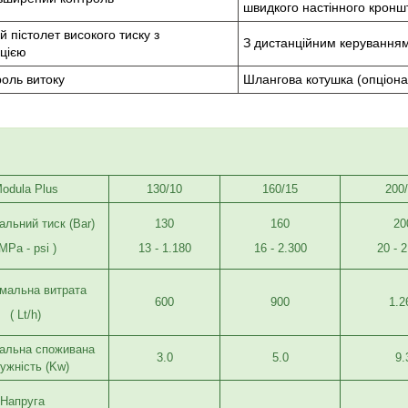
швидкого настінного кронш
 пістолет високого тиску з
З дистанційним керування
яцією
оль витоку
Шлангова котушка (опціона
odula Plus
130/10
160/15
200
льний тиск (Bar)
130
160
20
MPa - psi )
13 - 1.180
16 - 2.300
20 - 
мальна витрата
600
900
1.2
( Lt/h)
альна споживана
3.0
5.0
9.
ужність (Kw)
Напруга