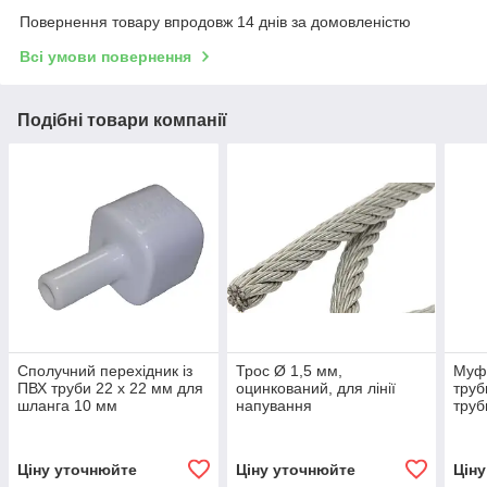
Повернення товару впродовж 14 днів за домовленістю
Всі умови повернення
Подібні товари компанії
Сполучний перехідник із
Трос Ø 1,5 мм,
Муфт
ПВХ труби 22 х 22 мм для
оцинкований, для лінії
труб
шланга 10 мм
напування
труб
Ціну уточнюйте
Ціну уточнюйте
Цін