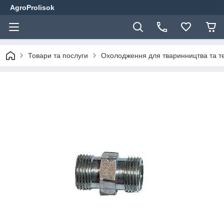
AgroProlisok
Товари та послуги
Охолодження для тваринництва та т