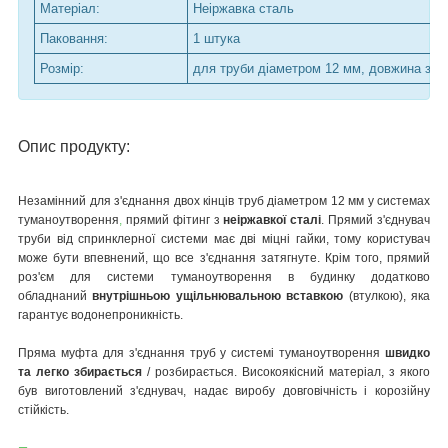
Матеріал:
Неіржавка сталь
Паковання:
1 штука
Розмір:
для труби діаметром 12 мм, довжина з'єд
Опис продукту:
Незамінний для з'єднання двох кінців
труб діаметром 12 мм у системах
туманоутворення
,
прямий фітинг з
неіржавкої сталі
.
Прямий з'єднувач
труби від спринклерної системи має дві міцні гайки, тому користувач
може бути впевнений, що все з'єднання затягнуте.
Крім того, прямий
роз'єм для системи туманоутворення в будинку додатково
обладнаний
внутрішньою ущільнювальною вставкою
(втулкою), яка
гарантує водонепроникність.
Пряма муфта для з'єднання труб у системі туманоутворення
швидко
та легко збирається
/ розбирається.
Високоякісний матеріал, з якого
був виготовлений з'єднувач, надає виробу довговічність і корозійну
стійкість.