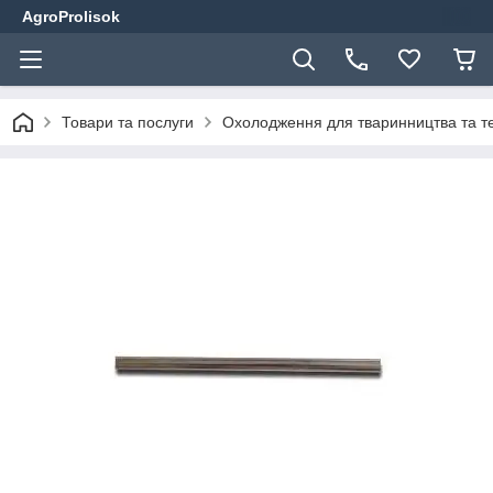
AgroProlisok
Товари та послуги
Охолодження для тваринництва та т