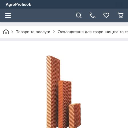
AgroProlisok
Товари та послуги
Охолодження для тваринництва та т