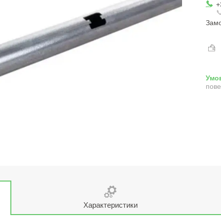
+

Замо
пове
Характеристики