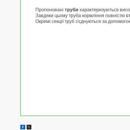
Пропоновані
труби
характеризуються висок
Завдяки цьому труба кормління повністю
с
Окремі секції труб з'єднуються за допомого