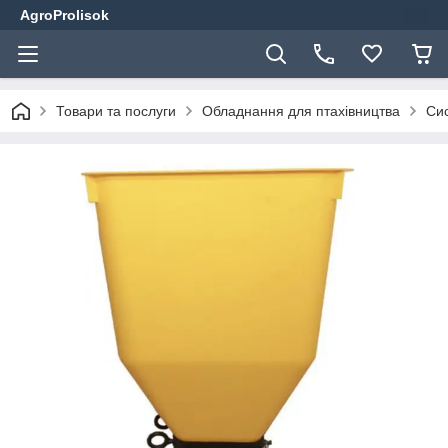
AgroProlisok
Товари та послуги
Обладнання для птахівництва
Сис