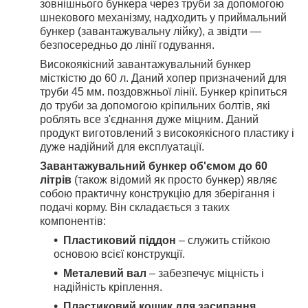
зовнішнього бункера через труби за допомогою
шнекового механізму, надходить у приймальний
бункер (завантажувальну лійку), а звідти —
безпосередньо до лінії годування.
Високоякісний завантажувальний бункер
місткістю до 60 л. Даний хопер призначений для
труби 45 мм. поздовжньої лінії. Бункер кріпиться
до труби за допомогою кріпильних болтів, які
роблять все з'єднання дуже міцним. Даний
продукт виготовлений з високоякісного пластику і
дуже надійний для експлуатації.
Завантажувальний бункер об'ємом до 60
літрів
(також відомий як просто бункер) являє
собою практичну конструкцію для зберігання і
подачі корму. Він складається з таких
компонентів:
Пластиковий піддон
– служить стійкою
основою всієї конструкції.
Металевий вал
– забезпечує міцність і
надійність кріплення.
Пластиковий кошик для засипання