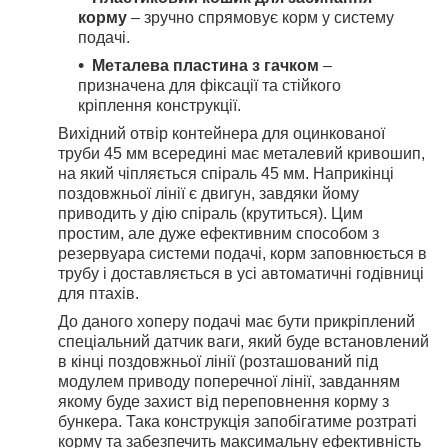
корму
– зручно спрямовує корм у систему
подачі.
Металева пластина з гачком
–
призначена для фіксації та стійкого
кріплення конструкції.
Вихідний отвір контейнера для оцинкованої
труби 45 мм всередині має металевий кривошип,
на який чіпляється спіраль 45 мм. Наприкінці
поздовжньої лінії є двигун, завдяки йому
приводить у дію спіраль (крутиться). Цим
простим, але дуже ефективним способом з
резервуара системи подачі, корм заповнюється в
трубу і доставляється в усі автоматичні годівниці
для птахів.
До даного хоперу подачі має бути прикріплений
спеціальний датчик ваги, який буде встановлений
в кінці поздовжньої лінії (розташований під
модулем приводу поперечної лінії, завданням
якому буде захист від переповнення корму з
бункера. Така конструкція запобігатиме розтраті
корму та забезпечить максимальну ефективність