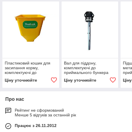
Пластиковий кошик для
Вал для піддону,
Підш
засипання корму,
комплектуючі до
мета
комплектуючі до
приймального бункера
прий
приймального бункера 60
нержавійка 110 л, 90 кг
л, 
Ціну уточнюйте
Ціну уточнюйте
Цін
л
Про нас
Рейтинг не сформований
Менше 5 відгуків за останній рік
Працює з 26.11.2012