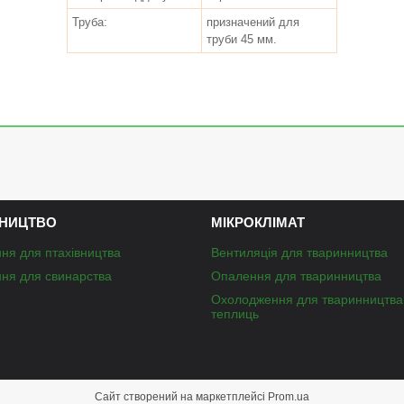
Труба:
призначений для
труби 45 мм.
НИЦТВО
МІКРОКЛІМАТ
ня для птахівництва
Вентиляція для тваринництва
ня для свинарства
Опалення для тваринництва
Охолодження для тваринництва
теплиць
Сайт створений на маркетплейсі
Prom.ua