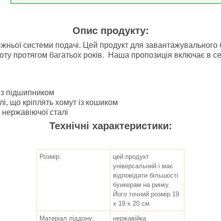
Опис продукту:
жньої системи подачі. Цей продукт для завантажувального 
боту протягом багатьох років. Наша пропозиція включає в се
 з підшипником
лі, що кріплять хомут із кошиком
 нержавіючої сталі
Технічні характеристики:
Розмір:
цей продукт
універсальний і має
відповідати більшості
бункерам на ринку.
Його точний розмір 19
х 19 х 20 см.
Матеріал піддону:
нержавійка