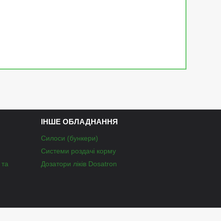
ІНШЕ ОБЛАДНАННЯ
Силоси (бункери)
Системи роздачі корму
 та
Дозатори ліків Dosatron