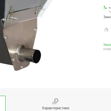
+

Замо
пове
Характеристики