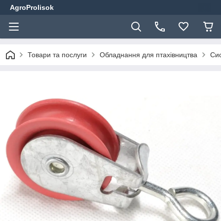
AgroProlisok
Товари та послуги
Обладнання для птахівництва
Сис