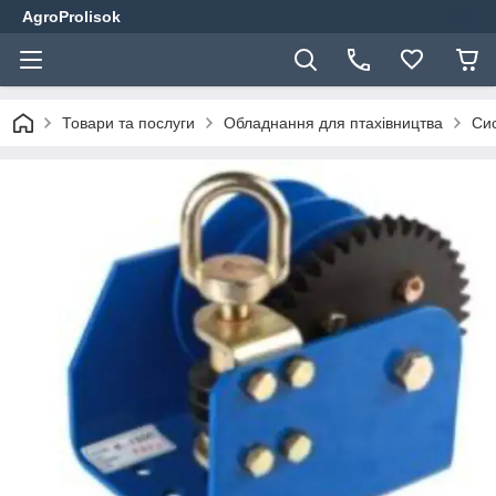
AgroProlisok
Товари та послуги
Обладнання для птахівництва
Сис