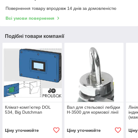
Повернення товару впродовж 14 днів за домовленістю
Всі умови повернення
Подібні товари компанії
Клімат-комп'ютер DOL
Вал для стельової лебідки
Ліні
534, Big Dutchman
H-3500 для кормової лінії
інди
(мак
(к)
Ціну уточнюйте
Ціну уточнюйте
Цін