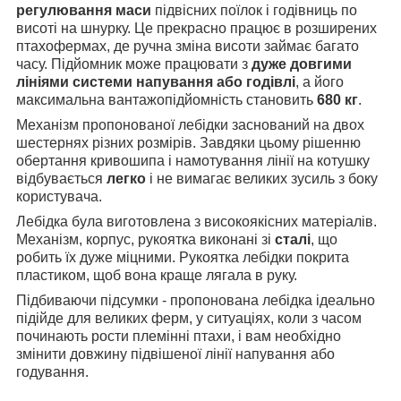
регулювання маси
підвісних поїлок і годівниць по
висоті на шнурку. Це прекрасно працює в розширених
птахофермах, де ручна зміна висоти займає багато
часу. Підйомник може працювати з
дуже довгими
лініями системи напування або годівлі
, а його
максимальна вантажопідйомність становить
680 кг
.
Механізм пропонованої лебідки заснований на двох
шестернях різних розмірів. Завдяки цьому рішенню
обертання кривошипа і намотування лінії на котушку
відбувається
легко
і не вимагає великих зусиль з боку
користувача.
Лебідка була виготовлена з високоякісних матеріалів.
Механізм, корпус, рукоятка виконані зі
сталі
, що
робить їх дуже міцними. Рукоятка лебідки покрита
пластиком, щоб вона краще лягала в руку.
Підбиваючи підсумки - пропонована лебідка ідеально
підійде для великих ферм, у ситуаціях, коли з часом
починають рости племінні птахи, і вам необхідно
змінити довжину підвішеної лінії напування або
годування.