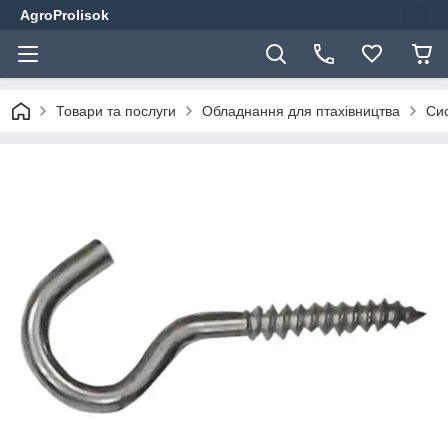
AgroProlisok
Товари та послуги
Обладнання для птахівництва
Сис