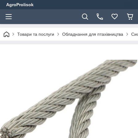
AgroProlisok
Товари та послуги
Обладнання для птахівництва
Сис