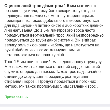
Оцинкований трос діаметром 1.5 мм
має високе
розривне зусилля, тому його використовують для
підвішування важких елементів у тваринницьких
приміщеннях. Також здебільшого використовується
для підвішування питних систем або коротких ділянок
лінії напування. До 1.5-міліметрового троса часто
приєднується вертикальний трос, який безпосередньо
приєднується до труби даної системи. Він відіграє
велику роль як основний кабель, що намотується на
ручні підйомники з самогальмуванням, які
встановлюються на початку лінії.
Трос 1.5 мм оцинкований, має одношарову структуру.
Між пасмами знаходиться сталевий сердечник, який
служить опорою для пасми. Також трос надзвичайно
стійкий до скручування, розриву, розтягування,
стирання і корозії. Продукт продається в погонних
метрах. Ми також пропонуємо 5 мм сталевий трос .
Приховати