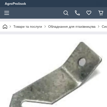
AgroProlisok
Товари та послуги
Обладнання для птахівництва
Сис