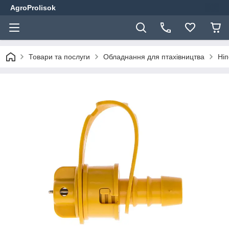
AgroProlisok
Товари та послуги
Обладнання для птахівництва
Ніп