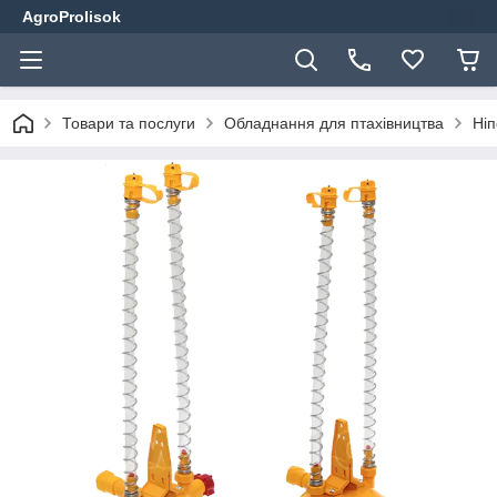
AgroProlisok
Товари та послуги
Обладнання для птахівництва
Ніп