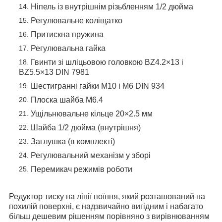
Ніпель із внутрішнім різьбленням 1/2 дюйма
Регулювальне коліщатко
Притискна пружина
Регулювальна гайка
Гвинти зі шліцьовою головкою BZ4.2×13 і
BZ5.5×13 DIN 7981
Шестигранні гайки M10 і M6 DIN 934
Плоска шайба M6.4
Ущільнювальне кільце 20×2.5 мм
Шайба 1/2 дюйма (внутрішня)
Заглушка (в комплекті)
Регулювальний механізм у зборі
Перемикач режимів роботи
Редуктор тиску на лінії поїння, який розташований на
похилій поверхні, є надзвичайно вигідним і набагато
більш дешевим рішенням порівняно з вирівнюванням