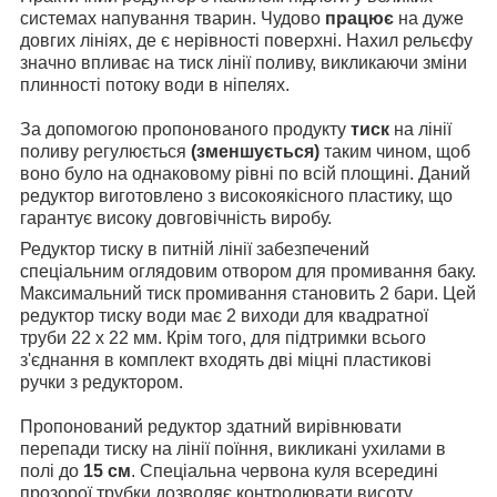
системах напування тварин. Чудово
працює
на дуже
довгих лініях, де є нерівності поверхні. Нахил рельєфу
значно впливає на тиск лінії поливу, викликаючи зміни
плинності потоку води в ніпелях.
За допомогою пропонованого продукту
тиск
на лінії
поливу регулюється
(зменшується)
таким чином, щоб
воно було на однаковому рівні по всій площині. Даний
редуктор виготовлено з високоякісного пластику, що
гарантує високу довговічність виробу.
Редуктор тиску в питній лінії забезпечений
спеціальним оглядовим отвором для промивання баку.
Максимальний тиск промивання становить 2 бари. Цей
редуктор тиску води має 2 виходи для квадратної
труби 22 x 22 мм. Крім того, для підтримки всього
з'єднання в комплект входять дві міцні пластикові
ручки з редуктором.
Пропонований редуктор здатний вирівнювати
перепади тиску на лінії поїння, викликані ухилами в
полі до
15 см
. Спеціальна червона куля всередині
прозорої трубки дозволяє контролювати висоту