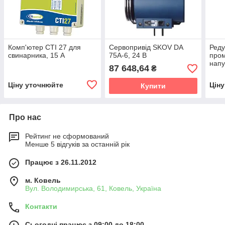
Комп'ютер СTI 27 для
Сервопривід SKOV DA
Реду
свинарника, 15 А
75A-6, 24 В
пром
нап
87 648,64
₴
Ціну уточнюйте
Цін
Купити
Про нас
Рейтинг не сформований
Менше 5 відгуків за останній рік
Працює з 26.11.2012
м. Ковель
Вул. Володимирська, 61, Ковель, Україна
Контакти
Сьогодні працює з 09:00 до 18:00