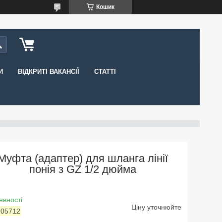
Кошик
И
ВІДКРИТІ ВАКАНСІЇ
СТАТТІ
Муфта (адаптер) для шланга лінії
понія з GZ 1/2 дюйма
явності
Ціну уточнюйте
:
05712