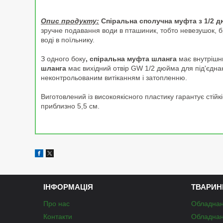
Опис продукту:
Спіральна сполучна муфта з 1/2 
зручне подавання води в пташиник, тобто невезушок, брой
воді в поїльнику.
З одного боку
, спіральна муфта шланга
має внутрішню
шланга
має вихідний отвір GW 1/2 дюйма для під'єдна
неконтрольованим витіканням і затопленню.
Виготовлений із високоякісного пластику гарантує стій
приблизно 5,5 см.
ІНФОРМАЦІЯ
ТВАРИН
Про нас
Обладнан
Контакти
Обладнан