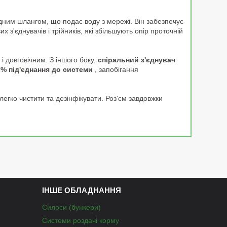
одним шлангом, що подає воду з мережі. Він забезпечує
 з'єднувачів і трійників, які збільшують опір проточній
і довговічним. З іншого боку,
спіральний з'єднувач
% під'єднання до системи
, запобігання
егко чистити та дезінфікувати. Роз'єм завдовжки
ІНШЕ ОБЛАДНАННЯ
Силоси (бункери)
Системи роздачі корму