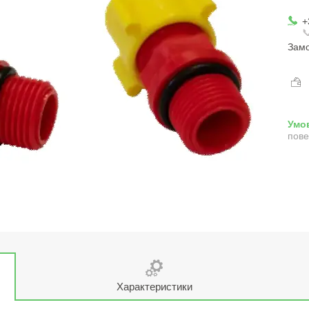
+

Замо
пове
Характеристики