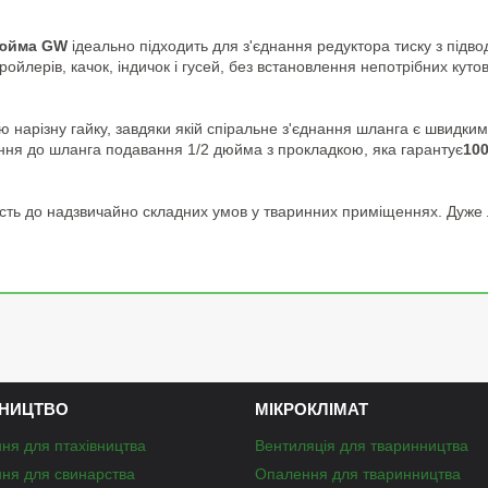
дюйма GW
ідеально підходить для з'єднання редуктора тиску з підв
лерів, качок, індичок і гусей, без встановлення непотрібних кутових
 нарізну гайку, завдяки якій спіральне з'єднання шланга є швидким 
ння до шланга подавання 1/2 дюйма з прокладкою, яка гарантує
100
кість до надзвичайно складних умов у тваринних приміщеннях. Дуже л
НИЦТВО
МІКРОКЛІМАТ
ня для птахівництва
Вентиляція для тваринництва
ня для свинарства
Опалення для тваринництва