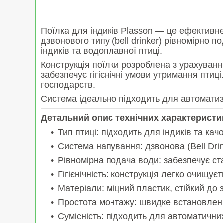
Поїлка для індиків Plasson — це ефективне
дзвонового типу (bell drinker) рівномірн
індиків та водоплавної птиці.
Конструкція поїлки розроблена з урахування
забезпечує гігієнічні умови утримання пти
господарств.
Система ідеально підходить для автоматизо
Детальний опис технічних характеристи
Тип птиці: підходить для індиків та кач
Система напування: дзвонова (Bell Dri
Рівномірна подача води: забезпечує ста
Гігієнічність: конструкція легко очищує
Матеріали: міцний пластик, стійкий д
Простота монтажу: швидке встановлен
Сумісність: підходить для автоматичн