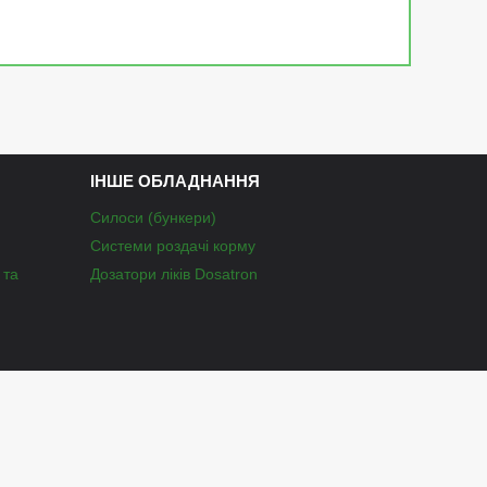
ІНШЕ ОБЛАДНАННЯ
Силоси (бункери)
Системи роздачі корму
 та
Дозатори ліків Dosatron