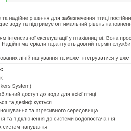
 та надійне рішення для забезпечення птиці постійн
о подає воду та підтримує оптимальний рівень наповн
м інтенсивної експлуатації у птахівництві. Вона прос
ці. Надійні матеріали гарантують довгий термін служ
ваних ліній напування та може інтегруватися у вже 
к:
ок
nkers System)
більний доступ до води для всієї птиці
ться та дезінфікується
о зношування та агресивного середовища
ня та підключення до системи водопостачання
их систем напування