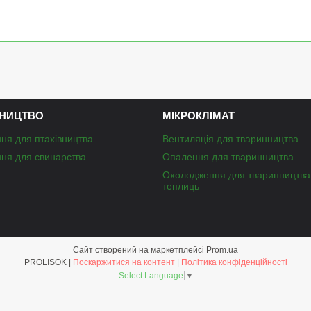
НИЦТВО
МІКРОКЛІМАТ
ня для птахівництва
Вентиляція для тваринництва
ня для свинарства
Опалення для тваринництва
Охолодження для тваринництва
теплиць
Сайт створений на маркетплейсі
Prom.ua
PROLISOK |
Поскаржитися на контент
|
Політика конфіденційності
Select Language
▼