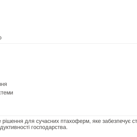
о
і
ння
стеми
е рішення для сучасних птахоферм, яке забезпечує с
дуктивності господарства.