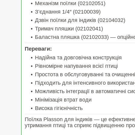
Механізм поїлки (02102051)
З’єднання 1/4″ (02100039)
Дзвін поїлки для індиків (02104032)
Тримач пляшки (02102041)
Баластна пляшка (02102033) — опційн
Переваги:
Надійна та довговічна конструкція
Рівномірне напування всієї птиці
Простота в обслуговуванні та очищенн
Підходить для інтенсивного використа
Можливість інтеграції в автоматичні си
Мінімізація втрат води
Висока гігієнічність
Поїлка Plasson для індиків — це ефективн
утримання птиці та сприяє підвищенню про