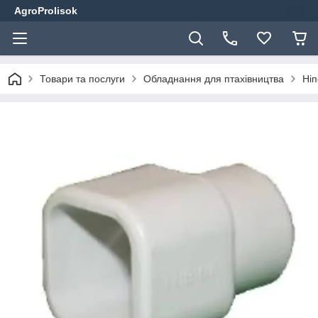
AgroProlisok
Товари та послуги
Обладнання для птахівництва
Ніп