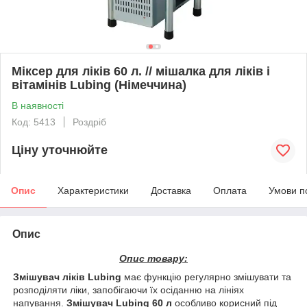
Міксер для ліків 60 л. // мішалка для ліків і
вітамінів Lubing (Німеччина)
В наявності
Код: 5413
Роздріб
Ціну уточнюйте
Опис
Характеристики
Доставка
Оплата
Умови п
Опис
Опис товару:
Змішувач ліків Lubing
має функцію регулярно змішувати та
розподіляти ліки, запобігаючи їх осіданню на лініях
напування.
Змішувач Lubing 60 л
особливо корисний під