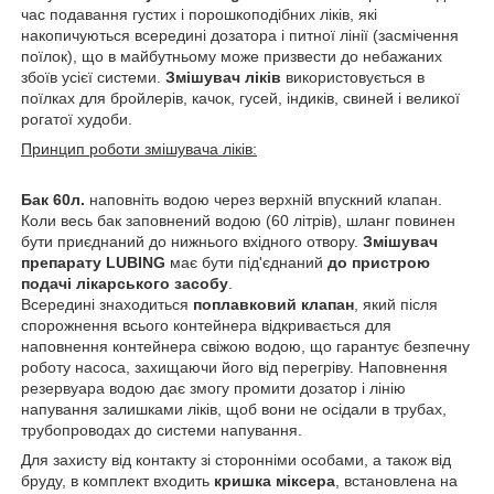
час подавання густих і порошкоподібних ліків, які
накопичуються всередині дозатора і питної лінії (засмічення
поїлок), що в майбутньому може призвести до небажаних
збоїв усієї системи.
Змішувач ліків
використовується в
поїлках для бройлерів, качок, гусей, індиків, свиней і великої
рогатої худоби.
Принцип роботи змішувача ліків:
Бак 60л.
наповніть водою через верхній впускний клапан.
Коли весь бак заповнений водою (60 літрів), шланг повинен
бути приєднаний до нижнього вхідного отвору.
Змішувач
препарату LUBING
має бути під'єднаний
до пристрою
подачі лікарського засобу
.
Всередині знаходиться
поплавковий клапан
, який після
спорожнення всього контейнера відкривається для
наповнення контейнера свіжою водою, що гарантує безпечну
роботу насоса, захищаючи його від перегріву. Наповнення
резервуара водою дає змогу промити дозатор і лінію
напування залишками ліків, щоб вони не осідали в трубах,
трубопроводах до системи напування.
Для захисту від контакту зі сторонніми особами, а також від
бруду, в комплект входить
кришка міксера
, встановлена на