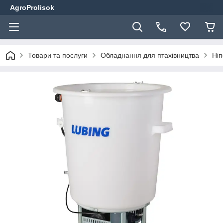
AgroProlisok
Товари та послуги
Обладнання для птахівництва
Ніп