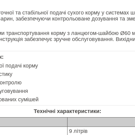
точної та стабільної подачі сухого корму у системах
тварин, забезпечуючи контрольоване дозування та зм
теми транспортування корму з ланцюгом-шайбою Ø60 
нструкція забезпечує зручне обслуговування. Вихідн
к:
ої подачі корму
стику
контролю
луговування
ованих сумішей
Технічні характеристики:
9 літрів