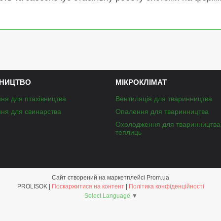
НИЦТВО
МІКРОКЛІМАТ
ня для птахівництва
Вентиляція для тваринництва
ня для свинарства
Опалення для тваринництва
Охолодження для тваринництва
теплиць
Сайт створений на маркетплейсі
Prom.ua
PROLISOK |
Поскаржитися на контент
|
Політика конфіденційності
Select Language
▼