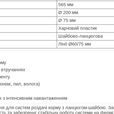
565 мм
Ø 200 мм
Ø 75 мм
Харчовий пластик
Шайбово-ланцюгова
Лінії Ø60/75 мм
рму
х втручаннях
менту
ніак, пил, волога)
х з інтенсивним навантаженням
ня для систем роздачі корму з ланцюгом-шайбою. Завд
сть та забезпечує стабільну роботу системи на фермі