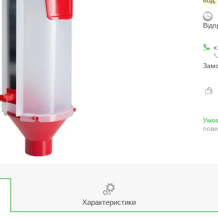
Відп
+

Замо
пове
Характеристики