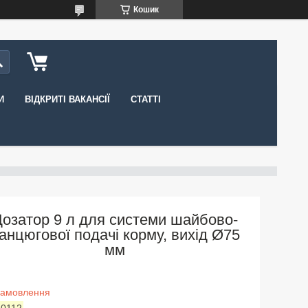
Кошик
И
ВІДКРИТІ ВАКАНСІЇ
СТАТТІ
озатор 9 л для системи шайбово-
анцюгової подачі корму, вихід Ø75
мм
замовлення
:
0112