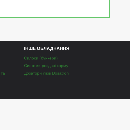
ІНШЕ ОБЛАДНАННЯ
Силоси (бункери)
Системи роздачі корму
 та
Дозатори ліків Dosatron