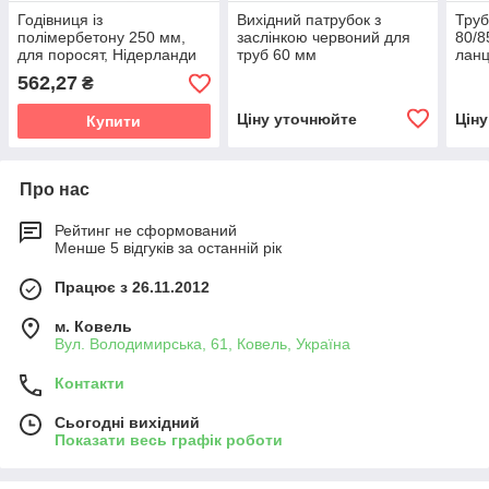
Годівниця із
Вихідний патрубок з
Труб
полімербетону 250 мм,
заслінкою червоний для
80/
для поросят, Нідерланди
труб 60 мм
ланц
корм
562,27
₴
Ціну уточнюйте
Цін
Купити
Про нас
Рейтинг не сформований
Менше 5 відгуків за останній рік
Працює з 26.11.2012
м. Ковель
Вул. Володимирська, 61, Ковель, Україна
Контакти
Сьогодні вихідний
Показати весь графік роботи