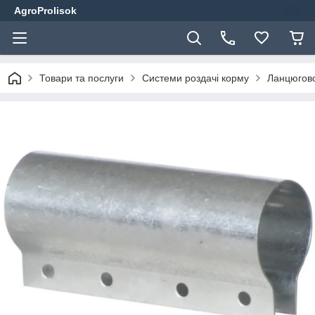
AgroProlisok
Товари та послуги
Системи роздачі корму
Ланцюгово