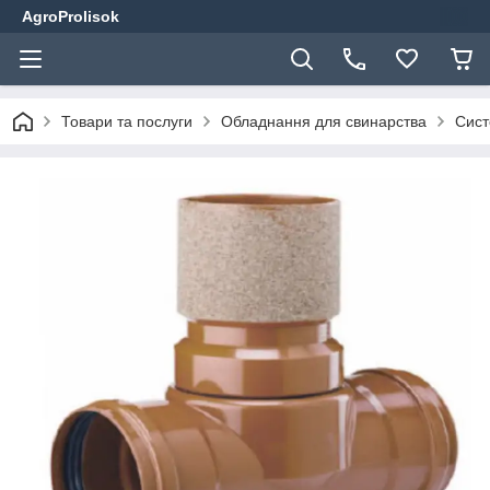
AgroProlisok
Товари та послуги
Обладнання для свинарства
Сист