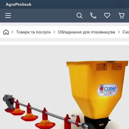
AgroProlisok
Товари та послуги
Обладнання для птахівництва
Сис