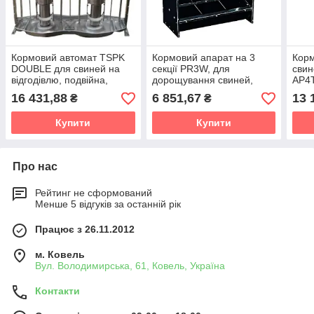
Кормовий автомат TSPK
Кормовий апарат на 3
Корм
DOUBLE для свиней на
секції PR3W, для
свин
відгодівлю, подвійна,
дорощування свиней,
AP4
Польща
Польща
16 431,88
6 851,67
13 
₴
₴
Купити
Купити
Про нас
Рейтинг не сформований
Менше 5 відгуків за останній рік
Працює з 26.11.2012
м. Ковель
Вул. Володимирська, 61, Ковель, Україна
Контакти