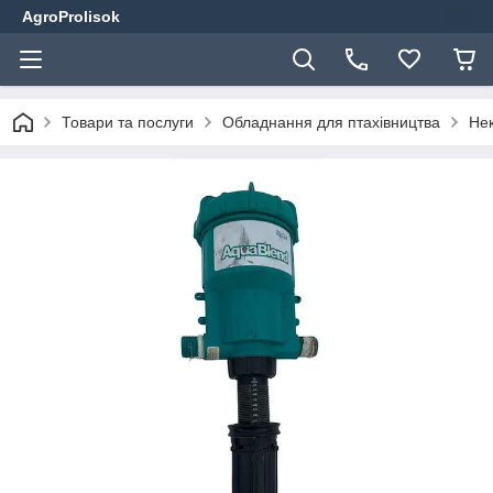
AgroProlisok
Товари та послуги
Обладнання для птахівництва
Не