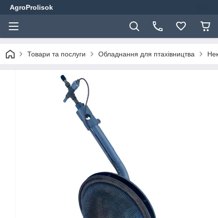
AgroProlisok
Товари та послуги
Обладнання для птахівництва
Не