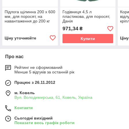
Підлога щілинна 200 x 600
Годівниця 4,5 л
Кори
мм, для поросят, на
пластикова, для поросят,
відл
навантаження до 200 кг
Данія
кріп
на м²
підл
971,34
₴
Ціну уточнюйте
Цін
Купити
Про нас
Рейтинг не сформований
Менше 5 відгуків за останній рік
Працює з 26.11.2012
м. Ковель
Вул. Володимирська, 61, Ковель, Україна
Контакти
Сьогодні вихідний
Показати весь графік роботи