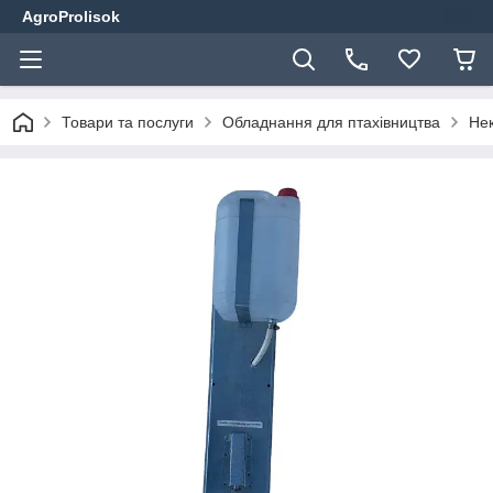
AgroProlisok
Товари та послуги
Обладнання для птахівництва
Не