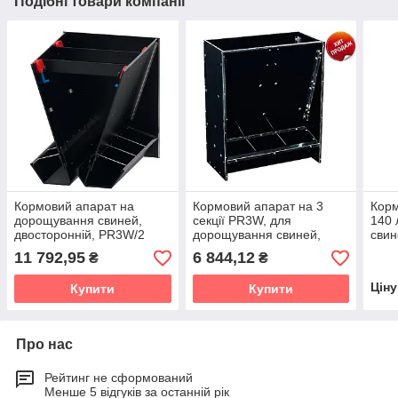
Подібні товари компанії
Кормовий апарат на
Кормовий апарат на 3
Корм
дорощування свиней,
секції PR3W, для
140 
двосторонній, PR3W/2
дорощування свиней,
свин
Польща
11 792,95
6 844,12
₴
₴
Цін
Купити
Купити
Про нас
Рейтинг не сформований
Менше 5 відгуків за останній рік