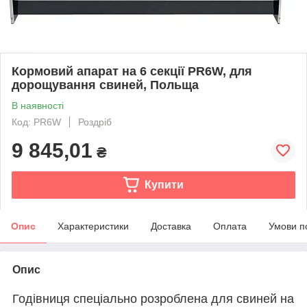
Кормовий апарат на 6 секції PR6W, для
дорощування свиней, Польща
В наявності
Код: PR6W
Роздріб
9 845,01
₴
Купити
Опис
Характеристики
Доставка
Оплата
Умови п
Опис
Годівниця спеціально розроблена для свиней на