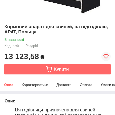
Кормовий апарат для свиней, на відгодівлю,
AP4T, Польща
В наявності
Код: pr4t
Роздріб
13 123,58
₴
Купити
Опис
Характеристики
Доставка
Оплата
Умови п
Опис
Ця годівниця призначена для свиней