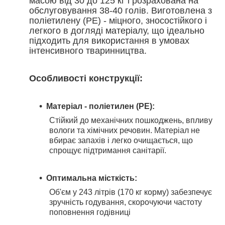
масою від 30 до 125 кг і розрахована на
обслуговування 38-40 голів. Виготовлена з
поліетилену (PE) - міцного, зносостійкого і
легкого в догляді матеріалу, що ідеально
підходить для використання в умовах
інтенсивного тваринництва.
Особливості конструкції:
Матеріал - поліетилен (PE):
Стійкий до механічних пошкоджень, впливу
вологи та хімічних речовин. Матеріал не
вбирає запахів і легко очищається, що
спрощує підтримання санітарії.
Оптимальна місткість:
Об'єм у 243 літрів (170
кг
корму) забезпечує
зручність годування, скорочуючи частоту
поповнення годівниці