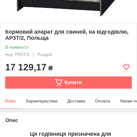
Кормовий апарат для свиней, на відгодівлю,
AP3T/2, Польща
В наявності
Код: PR3T/2
Роздріб
17 129,17
₴
Купити
Опис
Характеристики
Доставка
Оплата
Умови п
Опис
Ця годівниця призначена для