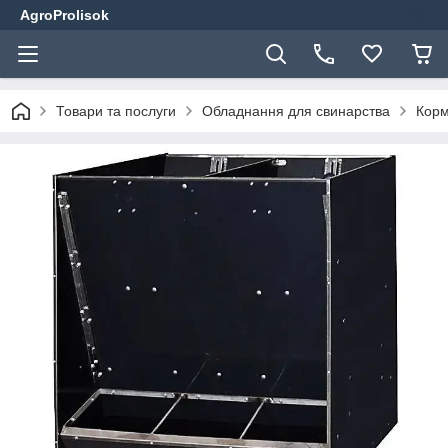
AgroProlisok
Товари та послуги
Обладнання для свинарства
Корм