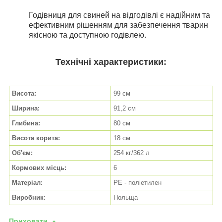
Годівниця для свиней на відгодівлі є надійним та
ефективним рішенням для забезпечення тварин
якісною та доступною годівлею.
Технічні характеристики:
Висота:
99 см
Ширина:
91,2 см
Глибина:
80 см
Висота корита:
18 см
Об'єм:
254 кг/362 л
Кормових місць:
6
Матеріал:
PE - поліетилен
Виробник:
Польща
Приховати