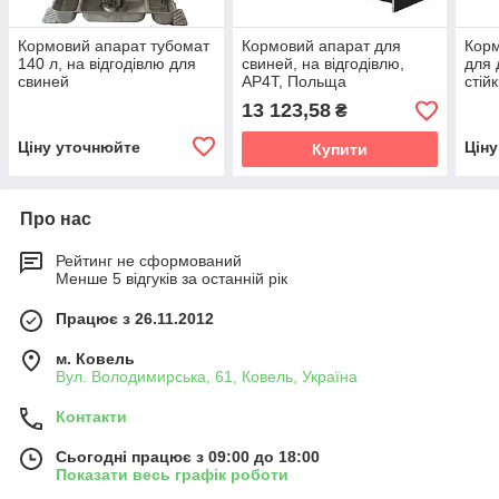
Кормовий апарат тубомат
Кормовий апарат для
Корм
140 л, на відгодівлю для
свиней, на відгодівлю,
для 
свиней
AP4T, Польща
стій
KWA
13 123,58
₴
Ціну уточнюйте
Цін
Купити
Про нас
Рейтинг не сформований
Менше 5 відгуків за останній рік
Працює з 26.11.2012
м. Ковель
Вул. Володимирська, 61, Ковель, Україна
Контакти
Сьогодні працює з 09:00 до 18:00
Показати весь графік роботи