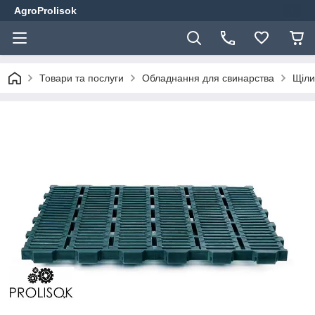
AgroProlisok
Товари та послуги
Обладнання для свинарства
Щіли