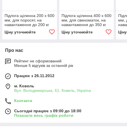
Підлога щілинна 200 x 600
Підлога щілинна 400 x 600
Підл
мм, для поросят, на
мм, для свиноматок, на
мм, 
навантаження до 200 кг
навантаження до 350 кг
нава
на м²
на м²
на м
Ціну уточнюйте
Ціну уточнюйте
Цін
Про нас
Рейтинг не сформований
Менше 5 відгуків за останній рік
Працює з 26.11.2012
м. Ковель
Вул. Володимирська, 61, Ковель, Україна
Контакти
Сьогодні працює з 09:00 до 18:00
Показати весь графік роботи