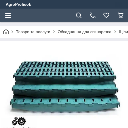
AgroProlisok
Товари та послуги
Обладнання для свинарства
Щіли